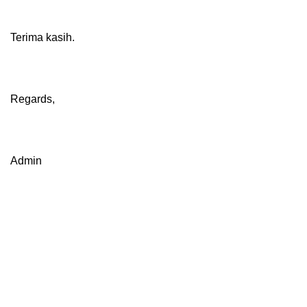
Terima kasih.
Regards,
Admin
Sign up To Us Newsletter
Dapatkan Promo Menarik Dari Kami Disini.