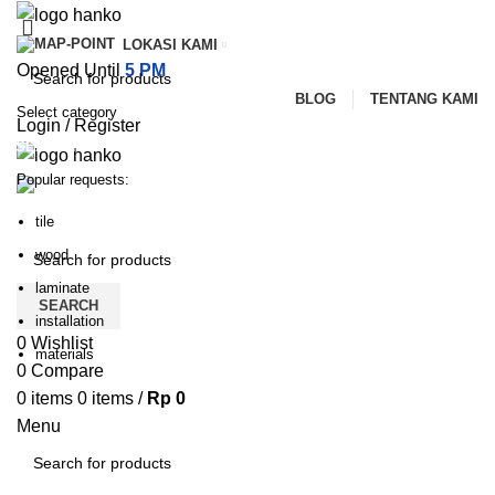
LOKASI KAMI
Opened Until
5 PM
BLOG
TENTANG KAMI
Select category
Login / Register
SEARCH
Popular requests:
PILIHAN KATEGORI
HOME
TENTANG KAMI
PRODUK
BLOG
tile
HUBUNGI KAMI
wood
laminate
SEARCH
installation
0
Wishlist
materials
0
Compare
0
items
0
items
/
Rp
0
Menu