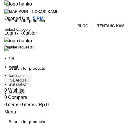
LOKASI KAMI
Opened Until
5 PM
BLOG
TENTANG KAMI
Select category
Login / Register
SEARCH
Popular requests:
PILIHAN KATEGORI
HOME
TENTANG KAMI
PRODUK
BLOG
tile
HUBUNGI KAMI
wood
laminate
SEARCH
installation
0
Wishlist
materials
0
Compare
0
items
0
items
/
Rp
0
Menu