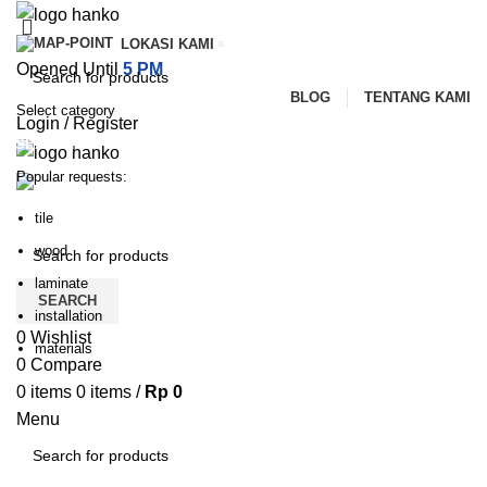
LOKASI KAMI
Opened Until
5 PM
BLOG
TENTANG KAMI
Select category
Login / Register
SEARCH
Popular requests:
PILIHAN KATEGORI
HOME
TENTANG KAMI
PRODUK
BLOG
tile
HUBUNGI KAMI
wood
laminate
SEARCH
installation
0
Wishlist
materials
0
Compare
0
items
0
items
/
Rp
0
Menu