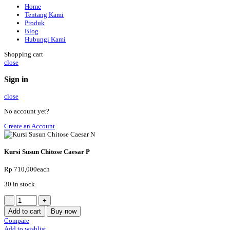
Home
Tentang Kami
Produk
Blog
Hubungi Kami
Shopping cart
close
Sign in
close
No account yet?
Create an Account
Kursi Susun Chitose Caesar P
Rp
710,000
each
30 in stock
Kursi
Susun
Add to cart
Buy now
Chitose
Compare
Caesar
Add to wishlist