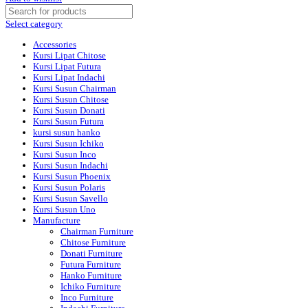
P
quantity
Select category
Accessories
Kursi Lipat Chitose
Kursi Lipat Futura
Kursi Lipat Indachi
Kursi Susun Chairman
Kursi Susun Chitose
Kursi Susun Donati
Kursi Susun Futura
kursi susun hanko
Kursi Susun Ichiko
Kursi Susun Inco
Kursi Susun Indachi
Kursi Susun Phoenix
Kursi Susun Polaris
Kursi Susun Savello
Kursi Susun Uno
Manufacture
Chairman Furniture
Chitose Furniture
Donati Furniture
Futura Furniture
Hanko Furniture
Ichiko Furniture
Inco Furniture