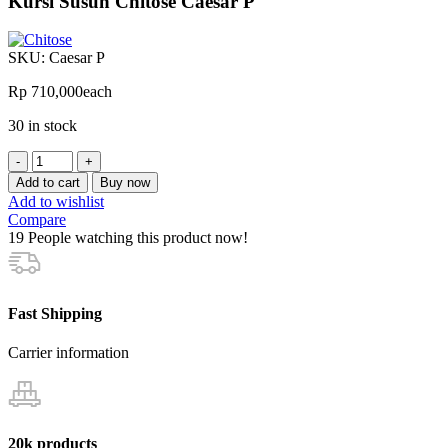
Kursi Susun Chitose Caesar P
SKU:
Caesar P
Rp
710,000
each
30 in stock
Kursi
Susun
Add to cart
Buy now
Chitose
Add to wishlist
Caesar
Compare
P
19
People watching this product now!
quantity
Fast Shipping
Carrier information
20k products