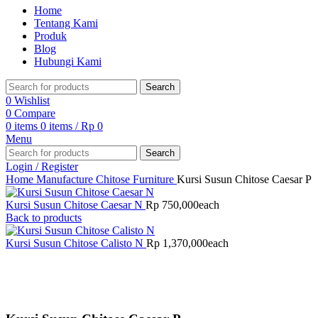
Home
Tentang Kami
Produk
Blog
Hubungi Kami
Search
0
Wishlist
0
Compare
0
items
0
items
/
Rp
0
Menu
Search
Login / Register
Home
Manufacture
Chitose Furniture
Kursi Susun Chitose Caesar P
Kursi Susun Chitose Caesar N
Rp
750,000
each
Back to products
Kursi Susun Chitose Calisto N
Rp
1,370,000
each
Click to enlarge